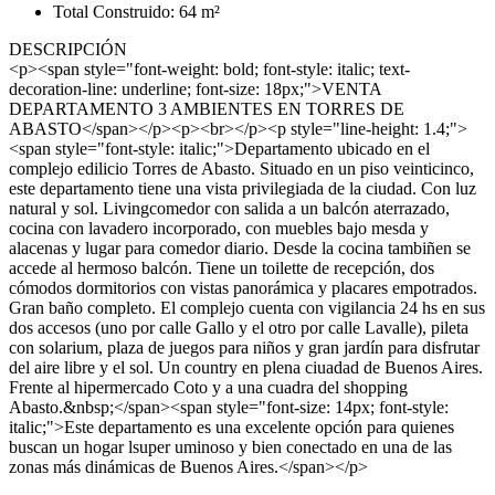
Total Construido: 64 m²
DESCRIPCIÓN
<p><span style="font-weight: bold; font-style: italic; text-
decoration-line: underline; font-size: 18px;">VENTA
DEPARTAMENTO 3 AMBIENTES EN TORRES DE
ABASTO</span></p><p><br></p><p style="line-height: 1.4;">
<span style="font-style: italic;">Departamento ubicado en el
complejo edilicio Torres de Abasto. Situado en un piso veinticinco,
este departamento tiene una vista privilegiada de la ciudad. Con luz
natural y sol. Livingcomedor con salida a un balcón aterrazado,
cocina con lavadero incorporado, con muebles bajo mesda y
alacenas y lugar para comedor diario. Desde la cocina tambiñen se
accede al hermoso balcón. Tiene un toilette de recepción, dos
cómodos dormitorios con vistas panorámica y placares empotrados.
Gran baño completo. El complejo cuenta con vigilancia 24 hs en sus
dos accesos (uno por calle Gallo y el otro por calle Lavalle), pileta
con solarium, plaza de juegos para niños y gran jardín para disfrutar
del aire libre y el sol. Un country en plena ciuadad de Buenos Aires.
Frente al hipermercado Coto y a una cuadra del shopping
Abasto.&nbsp;</span><span style="font-size: 14px; font-style:
italic;">Este departamento es una excelente opción para quienes
buscan un hogar lsuper uminoso y bien conectado en una de las
zonas más dinámicas de Buenos Aires.</span></p>