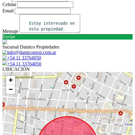
Celular
Email
Mensaje
Enviar
Sucursal Damico Propiedades
info@damicoprop.com.ar
+54 11 33764050
+54 11 33764050
UBICACIÓN
+
−