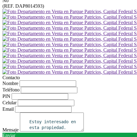
No
(REF. DAP8014593)
Contacto
Nombre
Teléfono
PIN
Celular
Email
Mensaje
Enviar