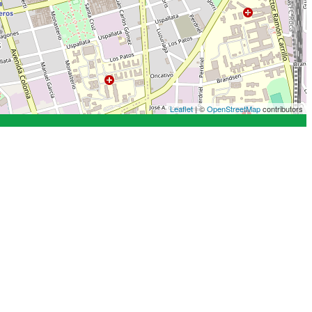
Leaflet
| ©
OpenStreetMap
contributors