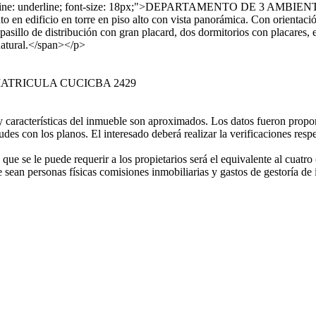
ecoration-line: underline; font-size: 18px;">DEPARTAMENTO DE 3
to en edificio en torre en piso alto con vista panorámica. Con orientac
asillo de distribución con gran placard, dos dormitorios con placares, e
natural.</span></p>
TRICULA CUCICBA 2429
 características del inmueble son aproximados. Los datos fueron propor
udes con los planos. El interesado deberá realizar la verificaciones resp
ue se le puede requerir a los propietarios será el equivalente al cuatro
e sean personas físicas comisiones inmobiliarias y gastos de gestoría de