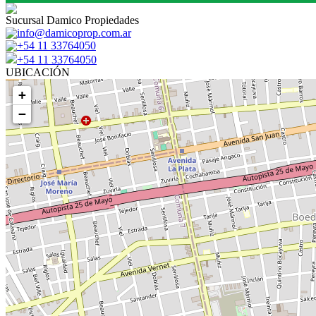
Sucursal Damico Propiedades
info@damicoprop.com.ar
+54 11 33764050
+54 11 33764050
UBICACIÓN
+
−