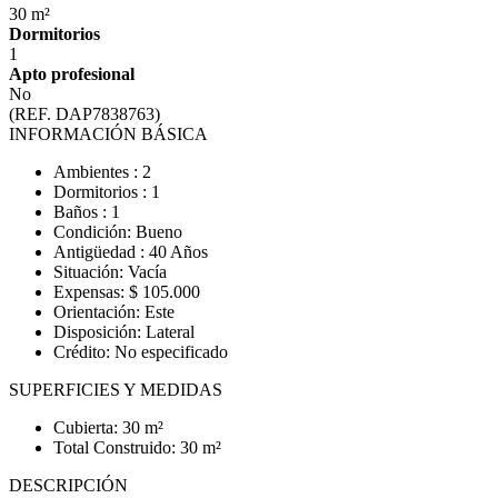
30 m²
Dormitorios
1
Apto profesional
No
(REF. DAP7838763)
INFORMACIÓN BÁSICA
Ambientes : 2
Dormitorios : 1
Baños : 1
Condición: Bueno
Antigüedad : 40 Años
Situación: Vacía
Expensas: $ 105.000
Orientación: Este
Disposición: Lateral
Crédito: No especificado
SUPERFICIES Y MEDIDAS
Cubierta: 30 m²
Total Construido: 30 m²
DESCRIPCIÓN