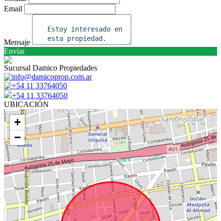
Email
Mensaje
Enviar
Sucursal Damico Propiedades
info@damicoprop.com.ar
+54 11 33764050
+54 11 33764050
UBICACIÓN
+
−