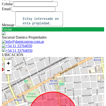
Celular
Email
Mensaje
Enviar
Sucursal Damico Propiedades
info@damicoprop.com.ar
+54 11 33764050
+54 11 33764050
UBICACIÓN
+
−