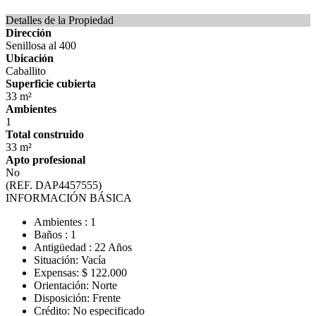
Detalles de la Propiedad
Dirección
Senillosa al 400
Ubicación
Caballito
Superficie cubierta
33 m²
Ambientes
1
Total construido
33 m²
Apto profesional
No
(REF. DAP4457555)
INFORMACIÓN BÁSICA
Ambientes : 1
Baños : 1
Antigüedad : 22 Años
Situación: Vacía
Expensas: $ 122.000
Orientación: Norte
Disposición: Frente
Crédito: No especificado